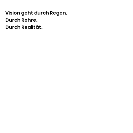
Vision geht durch Regen.
Durch Rohre.
Durch Realität.
Und was uns trägt
Wir merken gerade sehr deutlich: 
Vision lebt nicht nur von großen 
Momenten. Sie lebt von Treue im 
Alltag. Von Menschen, die mit 
anpacken. Von Geduld, wenn 
Prozesse länger dauern. Und von 
Vertrauen, wenn Dinge noch 
nicht sichtbar sind.
Wir glauben nicht naiv, dass alles 
automatisch leicht wird. Aber wir 
glauben, dass Gott diesen Ort 